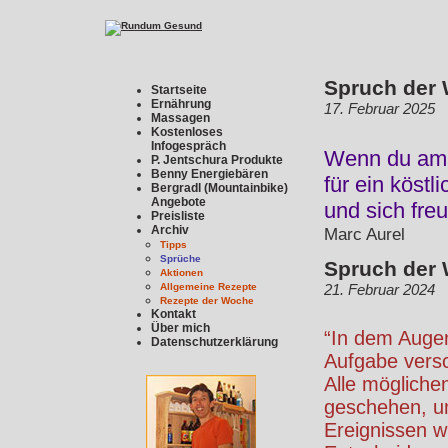
Spruch der
Startseite
Ernährung
17. Februar 2025
Massagen
Kostenloses
Infogespräch
Wenn du am 
P. Jentschura Produkte
Benny Energiebären
für ein köstl
Bergradl (Mountainbike)
Angebote
und sich fre
Preisliste
Archiv
Marc Aurel
Tipps
Sprüche
Spruch der
Aktionen
Allgemeine Rezepte
21. Februar 2024
Rezepte der Woche
Kontakt
Über mich
“In dem Augen
Datenschutzerklärung
Aufgabe versc
Alle mögliche
geschehen, u
Ereignissen w