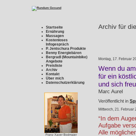
Archiv für d
Startseite
Ernährung
Massagen
Kostenloses
Infogespräch
P. Jentschura Produkte
Benny Energiebären
Bergradl (Mountainbike)
Montag, 17. Februar 2
Angebote
Preisliste
Wenn du am 
Archiv
Kontakt
für ein köstl
Über mich
Datenschutzerklärung
und sich fre
Marc Aurel
Veröffentlicht in
Sp
Mittwoch, 21. Februar
“In dem Augen
Aufgabe versc
Alle mögliche
Franz Xaver Bodmaier