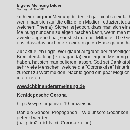
Coronaaufklärung
Eigene Meinung bilden
Montag, 04. Mai 2020
sich eine
eigene
Meinung bilden ist gar nicht so einfac
wenn man sich auf die offiziellen Medien reduziert (ega
welchem Thema). Sicher ist jedoch, dass man sich ein
Meinung nur dann zu eigen machen kann, wenn man m
Zweite angehört hat, sonst ist man nur Mitläufer. Die Ge
uns, dass das noch nie zu einem guten Ende geführt ha
Zur aktuellen Lage: Wer glaubt aufgrund der einseitigen 
Berichterstattung (Propaganda) eine eigene Meinung g
haben, hat sich manipulieren lassen. Gott sei Dank gib
sehr viele Menschen, welche die "Coronakrise" hinterf
zurecht zu Wort melden. Nachfolgend ein paar Möglichk
informieren.
www.ichbinanderermeinung.de
Kentdepesche Corona
https://swprs.org/covid-19-hinweis-ii/
Daniele Ganser: Propaganda – Wie unsere Gedanken 
gelenkt werden
(hat primär nichts mit Corona zu tun)