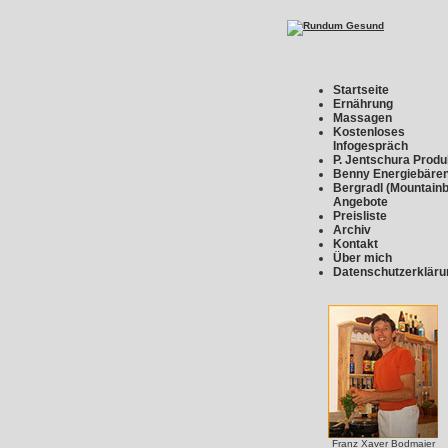
Startseite
Ernährung
Massagen
Kostenloses
Infogespräch
P. Jentschura Produ
Benny Energiebäre
Bergradl (Mountainb
Angebote
Preisliste
Archiv
Kontakt
Über mich
Datenschutzerkläru
Franz Xaver Bodmaier