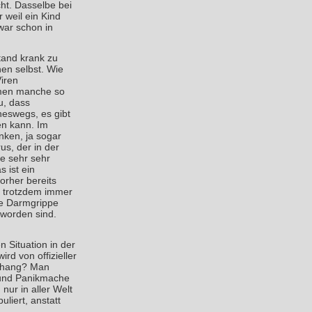
ht. Dasselbe bei
 weil ein Kind
ar schon in
tand krank zu
hen selbst. Wie
iren
ehmen manche so
u, dass
neswegs, es gibt
en kann. Im
nken, ja sogar
us, der in der
ne sehr sehr
 ist ein
orher bereits
d trotzdem immer
ne Darmgrippe
 worden sind.
 Situation in der
d von offizieller
enhang? Man
 und Panikmache
nur in aller Welt
uliert, anstatt