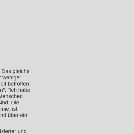
 Das gleiche
r weniger
it betroffen
n". "Ich habe
e Menschen
sind. Die
mie, ist
nd über ein
zierte" und