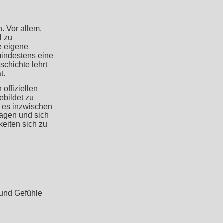
h. Vor allem,
l zu
e eigene
indestens eine
schichte lehrt
t.
offiziellen
ebildet zu
t es inzwischen
ragen und sich
eiten sich zu
und Gefühle