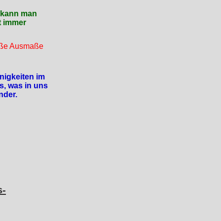
e kann man
t immer
roße Ausmaße
inigkeiten im
s, was in uns
nder.
s-