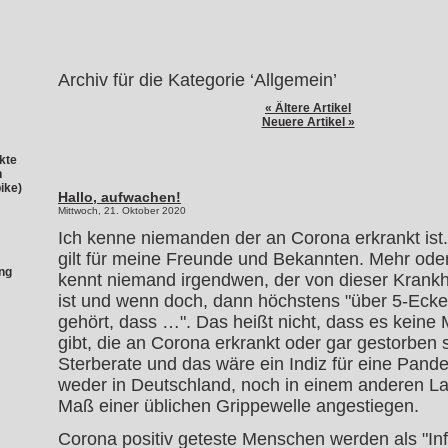
Archiv für die Kategorie ‘Allgemein’
« Ältere Artikel
Neuere Artikel »
kte
n
ike)
Hallo, aufwachen!
Mittwoch, 21. Oktober 2020
Ich kenne niemanden der an Corona erkrankt ist.
gilt für meine Freunde und Bekannten. Mehr ode
ng
kennt niemand irgendwen, der von dieser Krankhe
ist und wenn doch, dann höchstens "über 5-Ecke
gehört, dass …". Das heißt nicht, dass es kein
gibt, die an Corona erkrankt oder gar gestorben 
Sterberate und das wäre ein Indiz für eine Pande
weder in Deutschland, noch in einem anderen La
Maß einer üblichen Grippewelle angestiegen.
Corona positiv geteste Menschen werden als "Infi