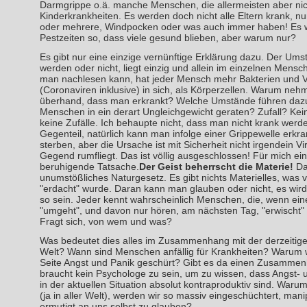
Darmgrippe o.ä. manche Menschen, die allermeisten aber nic
Kinderkrankheiten. Es werden doch nicht alle Eltern krank, nur
oder mehrere, Windpocken oder was auch immer haben! Es w
Pestzeiten so, dass viele gesund blieben, aber warum nur?
Es gibt nur eine einzige vernünftige Erklärung dazu. Der Ums
werden oder nicht, liegt einzig und allein im einzelnen Mensc
man nachlesen kann, hat jeder Mensch mehr Bakterien und V
(Coronaviren inklusive) in sich, als Körperzellen. Warum n
überhand, dass man erkrankt? Welche Umstände führen daz
Menschen in ein derart Ungleichgewicht geraten? Zufall? Kei
keine Zufälle. Ich behaupte nicht, dass man nicht krank werd
Gegenteil, natürlich kann man infolge einer Grippewelle erkra
sterben, aber die Ursache ist mit Sicherheit nicht irgendein Vir
Gegend rumfliegt. Das ist völlig ausgeschlossen! Für mich ei
beruhigende Tatsache.
Der Geist beherrscht die Materie!
Das
unumstößliches Naturgesetz. Es gibt nichts Materielles, was v
"erdacht" wurde. Daran kann man glauben oder nicht, es wir
so sein. Jeder kennt wahrscheinlich Menschen, die, wenn ei
"umgeht", und davon nur hören, am nächsten Tag, "erwischt"
Fragt sich, von wem und was?
Was bedeutet dies alles im Zusammenhang mit der derzeitigen
Welt? Wann sind Menschen anfällig für Krankheiten? Warum wir
Seite Angst und Panik geschürt? Gibt es da einen Zusamm
braucht kein Psychologe zu sein, um zu wissen, dass Angst-
in der aktuellen Situation absolut kontraproduktiv sind. Warum 
(ja in aller Welt), werden wir so massiv eingeschüchtert, manip
ermutigt an uns selbst zu glauben?