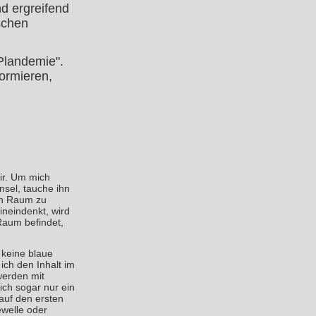
d ergreifend
schen
"Plandemie".
formieren,
ir. Um mich
sel, tauche ihn
en Raum zu
ineindenkt, wird
Raum befindet,
 keine blaue
ich den Inhalt im
werden mit
ich sogar nur ein
auf den ersten
ewelle oder