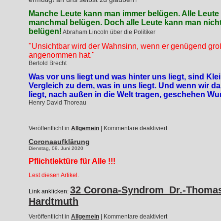
Manche Leute kann man immer belügen. Alle Leut
manchmal belügen. Doch alle Leute kann man nich
belügen!
Abraham Lincoln über die Politiker
"Unsichtbar wird der Wahnsinn, wenn er genügend g
angenommen hat."
Bertold Brecht
Was vor uns liegt und was hinter uns liegt, sind Kle
Vergleich zu dem, was in uns liegt. Und wenn wir da
liegt, nach außen in die Welt tragen, geschehen Wu
Henry David Thoreau
für
Veröffentlicht in
Allgemein
|
Kommentare deaktiviert
Wie
Coronaaufklärung
beruhigend
…
Dienstag, 09. Juni 2020
Pflichtlektüre für Alle !!!
Lest diesen Artikel.
32 Corona-Syndrom_Dr.-Thoma
Link anklicken:
Hardtmuth
für
Veröffentlicht in
Allgemein
|
Kommentare deaktiviert