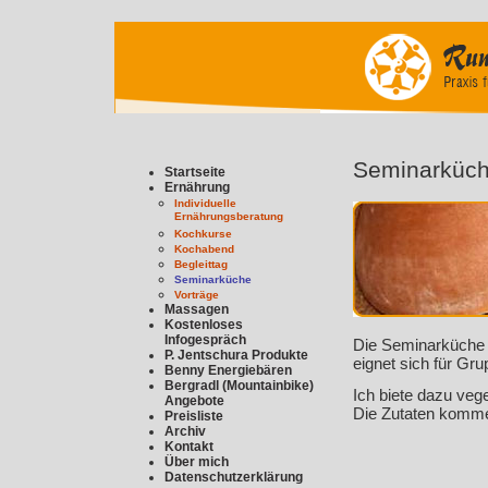
Seminarküc
Startseite
Ernährung
Individuelle
Ernährungsberatung
Kochkurse
Kochabend
Begleittag
Seminarküche
Vorträge
Massagen
Kostenloses
Infogespräch
Die Seminarküche w
P. Jentschura Produkte
eignet sich für Gr
Benny Energiebären
Bergradl (Mountainbike)
Ich biete dazu veg
Angebote
Die Zutaten komme
Preisliste
Archiv
Kontakt
Über mich
Datenschutzerklärung