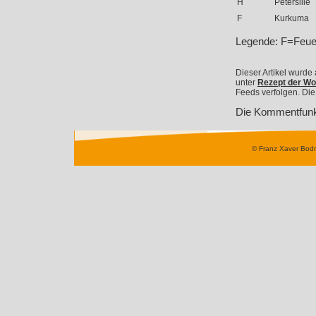
H
Petersilie
F
Kurkuma
Legende: F=Feue
Dieser Artikel wurde 
unter
Rezept der W
Feeds verfolgen. Die 
Die Kommentfunkti
© Franz Xaver Bod