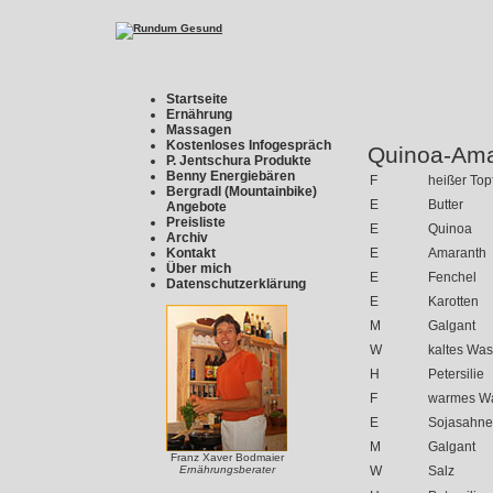
Startseite
Ernährung
Massagen
Kostenloses Infogespräch
Quinoa-Ama
P. Jentschura Produkte
Benny Energiebären
F
heißer Top
Bergradl (Mountainbike)
E
Butter
Angebote
Preisliste
E
Quinoa
Archiv
Kontakt
E
Amara
Über mich
E
Fenchel
Datenschutzerklärung
E
Karotten
M
Galgant
W
kaltes Was
H
Petersilie
F
warmes W
E
Sojasahne
M
Galgant
Franz Xaver Bodmaier
Ernährungsberater
W
Salz