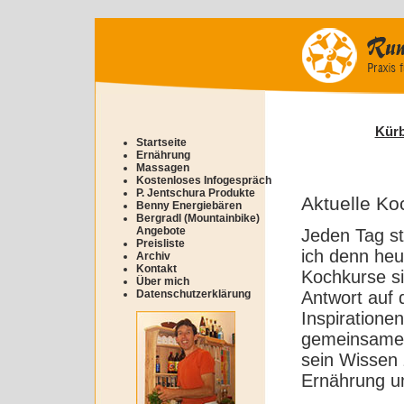
Kürb
Startseite
Ernährung
Massagen
Kostenloses Infogespräch
P. Jentschura Produkte
Aktuelle Ko
Benny Energiebären
Bergradl (Mountainbike)
Angebote
Jeden Tag st
Preisliste
ich denn heu
Archiv
Kontakt
Kochkurse si
Über mich
Datenschutzerklärung
Antwort auf 
Inspiratione
gemeinsamen
sein Wissen 
Ernährung um